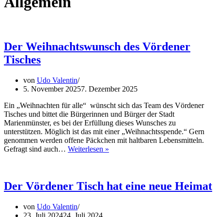
Allgemein
Der Weihnachtswunsch des Vördener
Tisches
von
Udo Valentin
5. November 2025
7. Dezember 2025
Ein „Weihnachten für alle“ wünscht sich das Team des Vördener
Tisches und bittet die Bürgerinnen und Bürger der Stadt
Marienmünster, es bei der Erfüllung dieses Wunsches zu
unterstützen. Möglich ist das mit einer „Weihnachtsspende.“ Gern
genommen werden offene Päckchen mit haltbaren Lebensmitteln.
Der
Gefragt sind auch…
Weiterlesen »
Weihnachtswunsch
des
Vördener
Tisches
Der Vördener Tisch hat eine neue Heimat
von
Udo Valentin
23. Juli 2024
24. Juli 2024