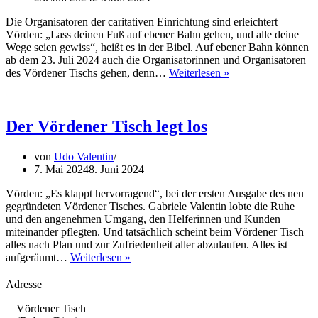
Die Organisatoren der caritativen Einrichtung sind erleichtert
Vörden: „Lass deinen Fuß auf ebener Bahn gehen, und alle deine
Wege seien gewiss“, heißt es in der Bibel. Auf ebener Bahn können
ab dem 23. Juli 2024 auch die Organisatorinnen und Organisatoren
Der
des Vördener Tischs gehen, denn…
Weiterlesen »
Vördener
Tisch
hat
eine
Der Vördener Tisch legt los
neue
Heimat
von
Udo Valentin
7. Mai 2024
8. Juni 2024
Vörden: „Es klappt hervorragend“, bei der ersten Ausgabe des neu
gegründeten Vördener Tisches. Gabriele Valentin lobte die Ruhe
und den angenehmen Umgang, den Helferinnen und Kunden
miteinander pflegten. Und tatsächlich scheint beim Vördener Tisch
alles nach Plan und zur Zufriedenheit aller abzulaufen. Alles ist
Der
aufgeräumt…
Weiterlesen »
Vördener
Tisch
Adresse
legt
los
Vördener Tisch