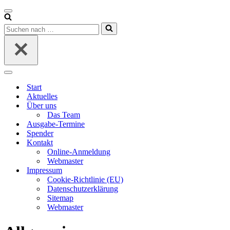
Navigationsmenü
Suchen
nach …
Navigationsmenü
Start
Aktuelles
Über uns
Das Team
Ausgabe-Termine
Spender
Kontakt
Online-Anmeldung
Webmaster
Impressum
Cookie-Richtlinie (EU)
Datenschutzerklärung
Sitemap
Webmaster