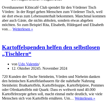
Ovenhausener Klöncafé Club spendet für den Vördener Tisch
Vörden: In der Regel gehen Menschen zum Vördener Tisch, weil
sie dort etwas zum Lebensunterhalt bekommen. Manchmal kommen
aber auch Gäste, die nichts abholen, sondern etwas abgeben
möchten. So zum Beispiel Rita, Elisabeth, Hildegard und Elisabeth
Es
von…
Weiterlesen »
sind
alles
gute
Gaben
Kartoffelspenden helfen den selbstlosen
„Tischlern“
von
Udo Valentin
12. Oktober 2024
5. November 2024
720 Kunden der Tische Steinheim, Vörden und Nieheim danken
den heimischen Kartoffelanbauern für die nahrhafte Nahrung
Steinheim: Bratkartoffeln, Kartoffelsuppe, Kartoffelpüree, Pommes
oder Ofenkartoffeln mit Quark: Dass es weltweit rund 40.000
Kartoffelrezepte geben soll, macht einmal mehr deutlich, wie viele
Kartoff
Menschen sich von Kartoffeln ernähren. Um…
Weiterlesen »
helfen
den