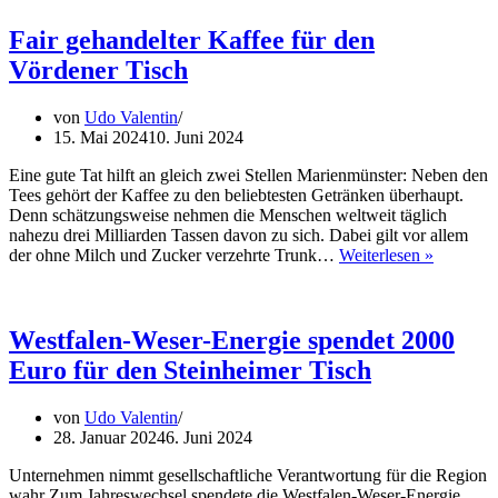
selbstlo
„Tischle
Fair gehandelter Kaffee für den
Vördener Tisch
von
Udo Valentin
15. Mai 2024
10. Juni 2024
Eine gute Tat hilft an gleich zwei Stellen Marienmünster: Neben den
Tees gehört der Kaffee zu den beliebtesten Getränken überhaupt.
Denn schätzungsweise nehmen die Menschen weltweit täglich
nahezu drei Milliarden Tassen davon zu sich. Dabei gilt vor allem
Fair
der ohne Milch und Zucker verzehrte Trunk…
Weiterlesen »
gehandel
Kaffee
für
den
Westfalen-Weser-Energie spendet 2000
Vördene
Euro für den Steinheimer Tisch
Tisch
von
Udo Valentin
28. Januar 2024
6. Juni 2024
Unternehmen nimmt gesellschaftliche Verantwortung für die Region
wahr Zum Jahreswechsel spendete die Westfalen-Weser-Energie