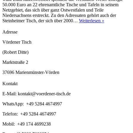
50.000 Euro an 22 ehrenamtliche Tische und Tafeln in seinem
Netzgebiet, das sich über ganz Ostwestfalen und Teile
Niedersachsens erstreckt. Zu den Adressaten gehört auch der
Westfalen-
Steinheimer Tisch, der sich über 2000…
Weiterlesen »
Weser-
Energie
Adresse
spendet
2000
Vördener Tisch
Euro
(Robert Ditte)
für
den
Marktstraße 2
Steinheimer
Tisch
37696 Marienmünster-Vörden
Kontakt
E-Mail:
kontakt@voerdener-tisch.de
WhatsApp: +49 5284 4674997
Telefon: +49 5284 4674997
Mobil: +49 174 4699238