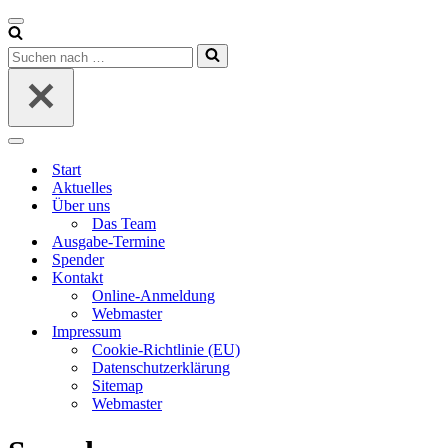
Navigationsmenü
Suchen
nach …
Navigationsmenü
Start
Aktuelles
Über uns
Das Team
Ausgabe-Termine
Spender
Kontakt
Online-Anmeldung
Webmaster
Impressum
Cookie-Richtlinie (EU)
Datenschutzerklärung
Sitemap
Webmaster