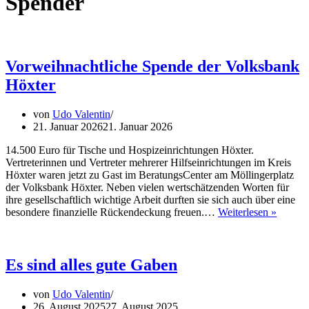
Spender
Vorweihnachtliche Spende der Volksbank
Höxter
von
Udo Valentin
21. Januar 2026
21. Januar 2026
14.500 Euro für Tische und Hospizeinrichtungen Höxter.
Vertreterinnen und Vertreter mehrerer Hilfseinrichtungen im Kreis
Höxter waren jetzt zu Gast im BeratungsCenter am Möllingerplatz
der Volksbank Höxter. Neben vielen wertschätzenden Worten für
ihre gesellschaftlich wichtige Arbeit durften sie sich auch über eine
Vorwei
besondere finanzielle Rückendeckung freuen.…
Weiterlesen »
Spende
der
Volksb
Höxter
Es sind alles gute Gaben
von
Udo Valentin
26. August 2025
27. August 2025