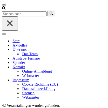
Navigationsmenü
Suchen
nach …
Navigationsmenü
Start
Aktuelles
Über uns
Das Team
Ausgabe-Termine
Spender
Kontakt
Online-Anmeldung
Webmaster
Impressum
Cookie-Richtlinie (EU)
Datenschutzerklärung
Sitemap
Webmaster
42 Veranstaltungen wurden gefunden.