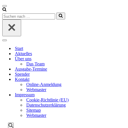
Navigationsmenü
Suchen
nach …
Navigationsmenü
Start
Aktuelles
Über uns
Das Team
Ausgabe-Termine
Spender
Kontakt
Online-Anmeldung
Webmaster
Impressum
Cookie-Richtlinie (EU)
Datenschutzerklärung
Sitemap
Webmaster
Veranstaltungen
Veranstaltungen