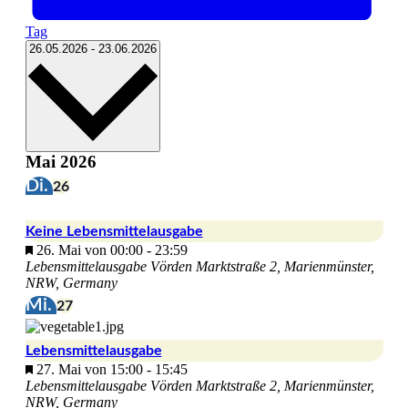
Tag
Datum
26.05.2026
-
23.06.2026
wählen.
Mai 2026
Di.
26
Keine Lebensmittelausgabe
Hervorgehoben
26. Mai von 00:00
-
23:59
Lebensmittelausgabe Vörden
Marktstraße 2, Marienmünster,
NRW, Germany
Mi.
27
Lebensmittelausgabe
Hervorgehoben
27. Mai von 15:00
-
15:45
Lebensmittelausgabe Vörden
Marktstraße 2, Marienmünster,
NRW, Germany