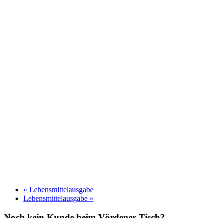
«
Lebensmittelausgabe
Lebensmittelausgabe
»
Noch kein Kunde beim Vördener-Tisch?