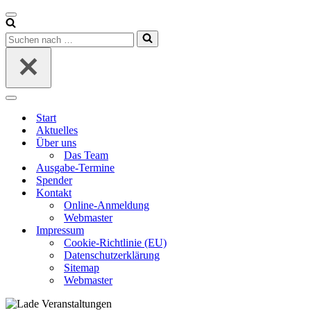
Navigationsmenü
Suchen
nach …
Navigationsmenü
Start
Aktuelles
Über uns
Das Team
Ausgabe-Termine
Spender
Kontakt
Online-Anmeldung
Webmaster
Impressum
Cookie-Richtlinie (EU)
Datenschutzerklärung
Sitemap
Webmaster