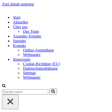
Zum Inhalt springen
Start
Aktuelles
Über uns
Das Team
Ausgabe-Termine
Spender
Kontakt
Online-Anmeldung
Webmaster
Impressum
Cookie-Richtlinie (EU)
Datenschutzerklärung
Sitemap
Webmaster
Suchen
nach …