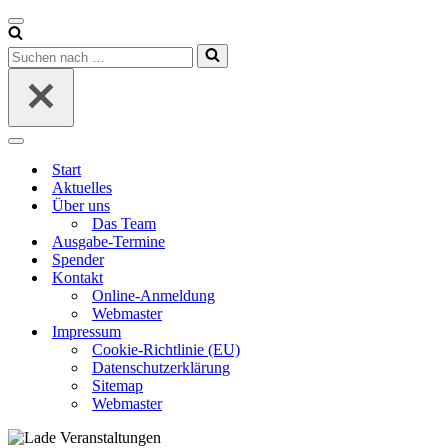
Navigationsmenü
Suchen
nach …
Navigationsmenü
Start
Aktuelles
Über uns
Das Team
Ausgabe-Termine
Spender
Kontakt
Online-Anmeldung
Webmaster
Impressum
Cookie-Richtlinie (EU)
Datenschutzerklärung
Sitemap
Webmaster