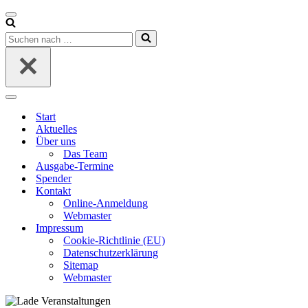
Navigationsmenü
Suchen
nach …
Navigationsmenü
Start
Aktuelles
Über uns
Das Team
Ausgabe-Termine
Spender
Kontakt
Online-Anmeldung
Webmaster
Impressum
Cookie-Richtlinie (EU)
Datenschutzerklärung
Sitemap
Webmaster