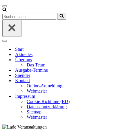
Navigationsmenü
Suchen
nach …
Navigationsmenü
Start
Aktuelles
Über uns
Das Team
Ausgabe-Termine
Spender
Kontakt
Online-Anmeldung
Webmaster
Impressum
Cookie-Richtlinie (EU)
Datenschutzerklärung
Sitemap
Webmaster