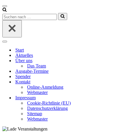
Navigationsmenü
Suchen
nach …
Navigationsmenü
Start
Aktuelles
Über uns
Das Team
Ausgabe-Termine
Spender
Kontakt
Online-Anmeldung
Webmaster
Impressum
Cookie-Richtlinie (EU)
Datenschutzerklärung
Sitemap
Webmaster