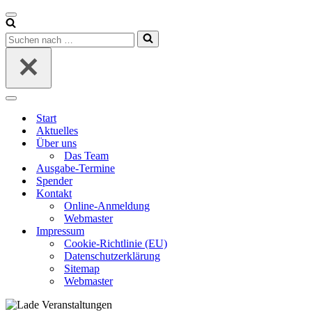
Navigationsmenü
Suchen
nach …
Navigationsmenü
Start
Aktuelles
Über uns
Das Team
Ausgabe-Termine
Spender
Kontakt
Online-Anmeldung
Webmaster
Impressum
Cookie-Richtlinie (EU)
Datenschutzerklärung
Sitemap
Webmaster