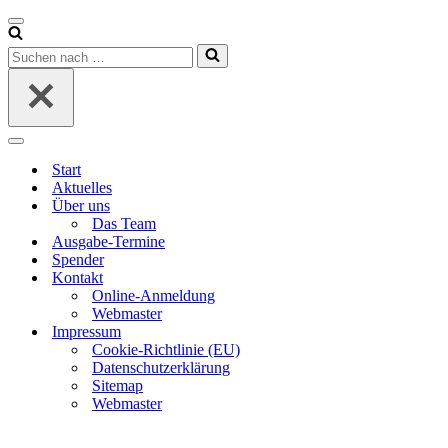
Navigationsmenü
Suchen
nach …
Navigationsmenü
Start
Aktuelles
Über uns
Das Team
Ausgabe-Termine
Spender
Kontakt
Online-Anmeldung
Webmaster
Impressum
Cookie-Richtlinie (EU)
Datenschutzerklärung
Sitemap
Webmaster