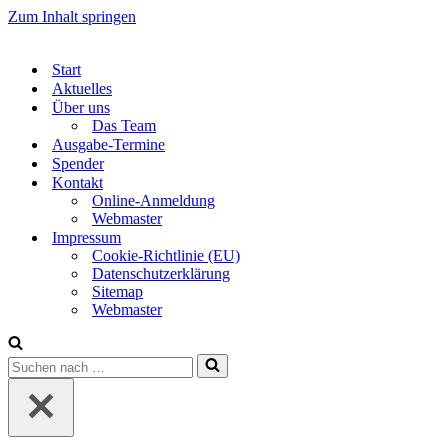
Zum Inhalt springen
Start
Aktuelles
Über uns
Das Team
Ausgabe-Termine
Spender
Kontakt
Online-Anmeldung
Webmaster
Impressum
Cookie-Richtlinie (EU)
Datenschutzerklärung
Sitemap
Webmaster
Suchen
nach …