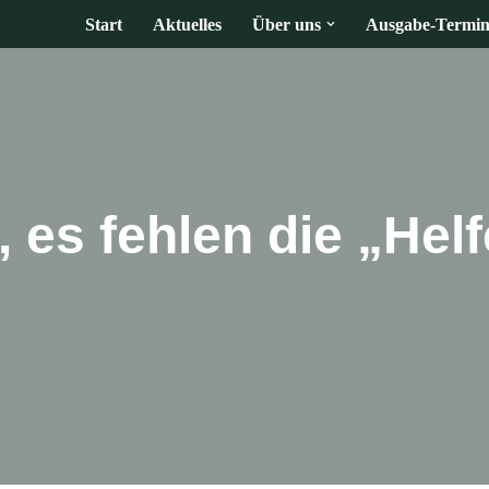
Start
Aktuelles
Über uns
Ausgabe-Termin
a, es fehlen die „H