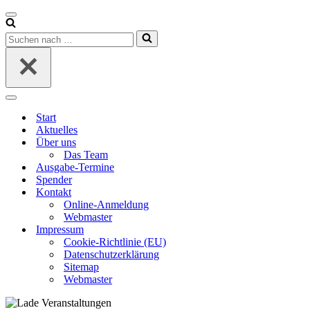
Navigationsmenü
Suchen
nach …
Navigationsmenü
Start
Aktuelles
Über uns
Das Team
Ausgabe-Termine
Spender
Kontakt
Online-Anmeldung
Webmaster
Impressum
Cookie-Richtlinie (EU)
Datenschutzerklärung
Sitemap
Webmaster