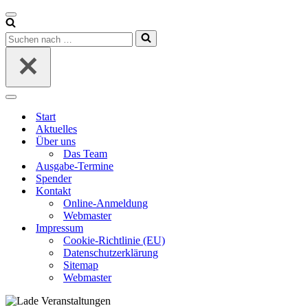
Navigationsmenü
Suchen
nach …
Navigationsmenü
Start
Aktuelles
Über uns
Das Team
Ausgabe-Termine
Spender
Kontakt
Online-Anmeldung
Webmaster
Impressum
Cookie-Richtlinie (EU)
Datenschutzerklärung
Sitemap
Webmaster