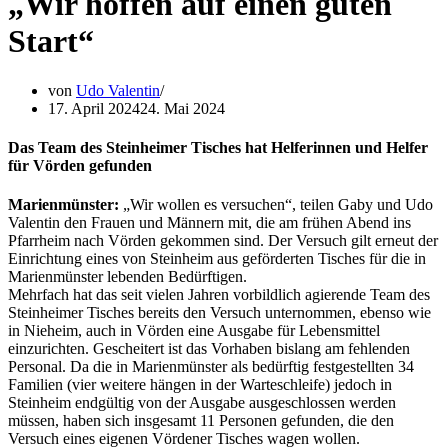
„Wir hoffen auf einen guten
Start“
von
Udo Valentin
17. April 2024
24. Mai 2024
Das Team des Steinheimer Tisches hat Helferinnen und Helfer
für Vörden gefunden
Marienmünster:
„Wir wollen es versuchen“, teilen Gaby und Udo
Valentin den Frauen und Männern mit, die am frühen Abend ins
Pfarrheim nach Vörden gekommen sind. Der Versuch gilt erneut der
Einrichtung eines von Steinheim aus geförderten Tisches für die in
Marienmünster lebenden Bedürftigen.
Mehrfach hat das seit vielen Jahren vorbildlich agierende Team des
Steinheimer Tisches bereits den Versuch unternommen, ebenso wie
in Nieheim, auch in Vörden eine Ausgabe für Lebensmittel
einzurichten. Gescheitert ist das Vorhaben bislang am fehlenden
Personal. Da die in Marienmünster als bedürftig festgestellten 34
Familien (vier weitere hängen in der Warteschleife) jedoch in
Steinheim endgültig von der Ausgabe ausgeschlossen werden
müssen, haben sich insgesamt 11 Personen gefunden, die den
Versuch eines eigenen Vördener Tisches wagen wollen.