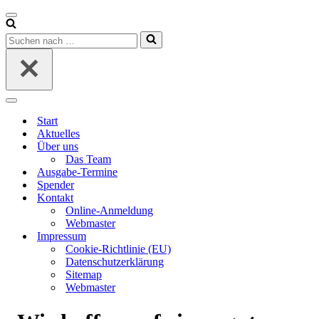
Navigationsmenü
Suchen
nach …
Navigationsmenü
Start
Aktuelles
Über uns
Das Team
Ausgabe-Termine
Spender
Kontakt
Online-Anmeldung
Webmaster
Impressum
Cookie-Richtlinie (EU)
Datenschutzerklärung
Sitemap
Webmaster